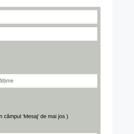
n câmpul 'Mesaj' de mai jos )