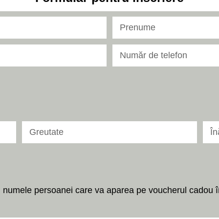
ți numele persoanei care va aparea pe voucherul cadou î