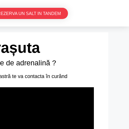
EZERVA UN SALT IN TANDEM
rașuta
ie de adrenalină ?​
astră te va contacta în curând