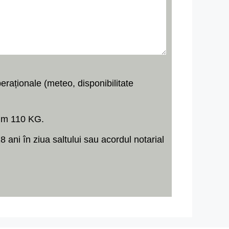
peraționale (meteo, disponibilitate
xim 110 KG.
ani în ziua saltului sau acordul notarial