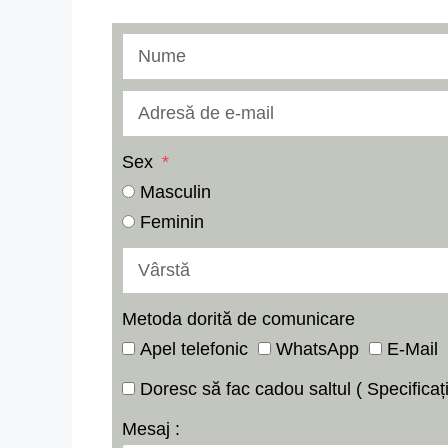
Sex
Masculin
Feminin
Metoda dorită de comunicare
Apel telefonic
WhatsApp
E-Mail
Doresc să fac cadou saltul ( Specifica
Mesaj :