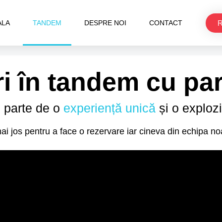
R
ALA
TANDEM
DESPRE NOI
CONTACT
ri în tandem cu pa
i parte de o
experiență unică
și o exploz
 jos pentru a face o rezervare iar cineva din echipa no