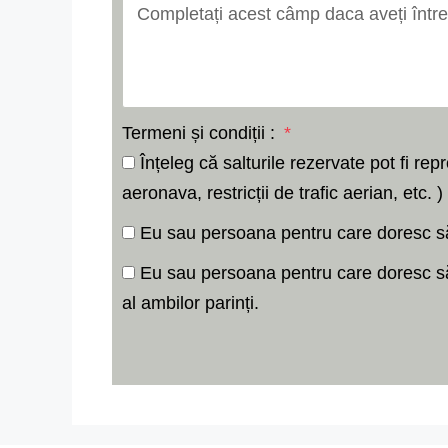
Termeni și condiții :
Înțeleg că salturile rezervate pot fi re
aeronava, restricții de trafic aerian, etc. 
Eu sau persoana pentru care doresc s
Eu sau persoana pentru care doresc să 
al ambilor parinți.