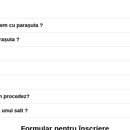
dem cu parașuta ?
rașuta ?
um procedez?
 unui salt ?
Formular pentru înscriere